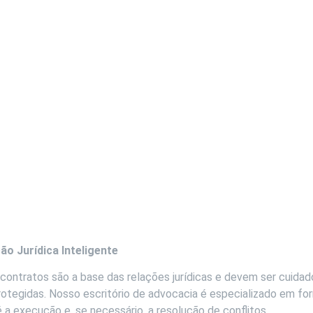
Áreas de Atuação
 Jurídica Inteligente
s contratos são a base das relações jurídicas e devem ser cuid
rotegidas. Nosso escritório de advocacia é especializado em for
a execução e, se necessário, a resolução de conflitos.