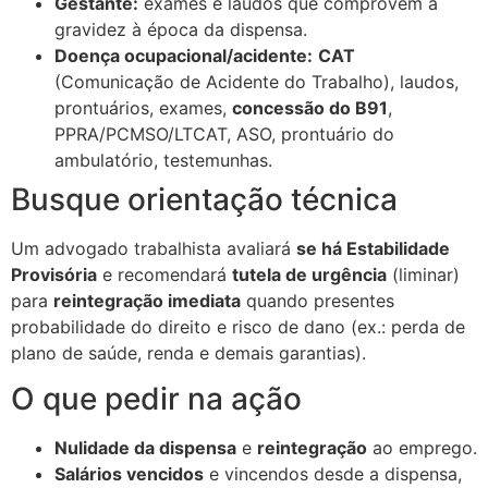
Gestante:
exames e laudos que comprovem a
gravidez à época da dispensa.
Doença ocupacional/acidente:
CAT
(Comunicação de Acidente do Trabalho), laudos,
prontuários, exames,
concessão do B91
,
PPRA/PCMSO/LTCAT, ASO, prontuário do
ambulatório, testemunhas.
Busque orientação técnica
Um advogado trabalhista avaliará
se há Estabilidade
Provisória
e recomendará
tutela de urgência
(liminar)
para
reintegração imediata
quando presentes
probabilidade do direito e risco de dano (ex.: perda de
plano de saúde, renda e demais garantias).
O que pedir na ação
Nulidade da dispensa
e
reintegração
ao emprego.
Salários vencidos
e vincendos desde a dispensa,