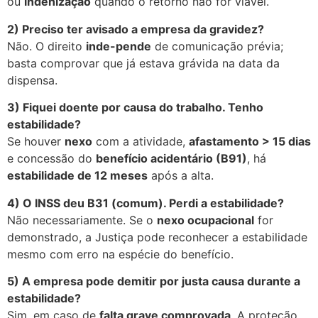
ou
indenização
quando o retorno não for viável.
2) Preciso ter avisado a empresa da gravidez?
Não. O direito
inde-pende
de comunicação prévia;
basta comprovar que já estava grávida na data da
dispensa.
3) Fiquei doente por causa do trabalho. Tenho
estabilidade?
Se houver
nexo
com a atividade,
afastamento > 15 dias
e concessão do
benefício acidentário (B91)
, há
estabilidade de 12 meses
após a alta.
4) O INSS deu B31 (comum). Perdi a estabilidade?
Não necessariamente. Se o
nexo ocupacional
for
demonstrado, a Justiça pode reconhecer a estabilidade
mesmo com erro na espécie do benefício.
5) A empresa pode demitir por justa causa durante a
estabilidade?
Sim, em caso de
falta grave comprovada
. A proteção